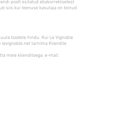
endi poolt esitatud ebakorrektsetest
ub siis kui teenuse kasutaja on teinud
uuta toodete hindu. Kui Le Vignoble
levignoble.net
tarnima Kliendile
ta meie klienditoega: e-mail: