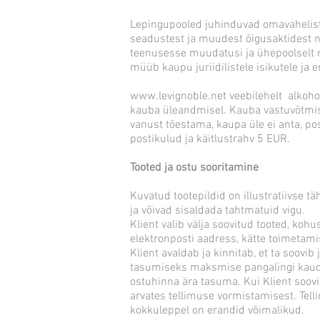
Lepingupooled juhinduvad omavaheliste 
seadustest ja muudest õigusaktidest n
teenusesse muudatusi ja ühepoolselt mu
müüb kaupu juriidilistele isikutele ja e
www.levignoble.net
veebilehelt alkohoo
kauba üleandmisel. Kauba vastuvõtmisel
vanust tõestama, kaupa üle ei anta, p
postikulud ja käitlustrahv 5 EUR.
Tooted ja ostu sooritamine
Kuvatud tootepildid on illustratiivse 
ja võivad sisaldada tahtmatuid vigu.
Klient valib välja soovitud tooted, ko
elektronposti aadress, kätte toimetamis
Klient avaldab ja kinnitab, et ta soov
tasumiseks maksmise pangalingi kaudu
ostuhinna ära tasuma. Kui Klient soovi
arvates tellimuse vormistamisest. Tell
kokkuleppel on erandid võimalikud.