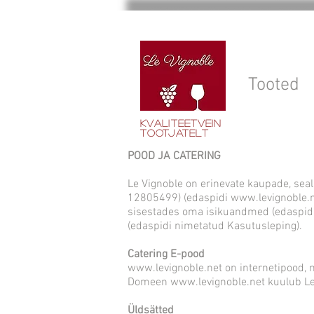
Tooted
Kvaliteetvein
tootjatelt
POOD JA CATERING
Le Vignoble on erinevate kaupade, seal
12805499) (edaspidi
www.levignoble.
sisestades oma isikuandmed (edaspidi
(edaspidi nimetatud Kasutusleping).
Catering E-pood
www.levignoble.net
on internetipood, 
Domeen www.levignoble.net kuulub Le
Üldsätted