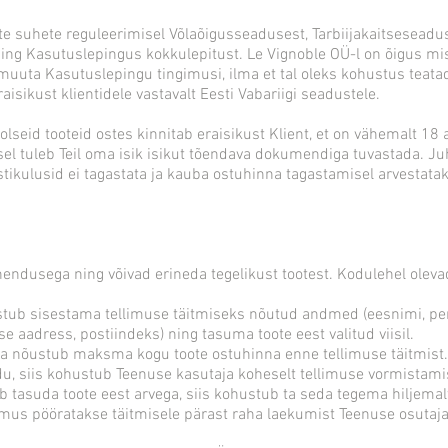
suhete reguleerimisel Võlaõigusseadusest, Tarbiijakaitseseaduses
ing Kasutuslepingus kokkulepitust. Le Vignoble OÜ-l on õigus mi
uta Kasutuslepingu tingimusi, ilma et tal oleks kohustus teatada
raisikust klientidele vastavalt Eesti Vabariigi seadustele.
lseid tooteid ostes kinnitab eraisikust Klient, et on vähemalt 18 
 tuleb Teil oma isik isikut tõendava dokumendiga tuvastada. Juhu
ostikulusid ei tagastata ja kauba ostuhinna tagastamisel arvesta
tähendusega ning võivad erineda tegelikust tootest. Kodulehel ole
hustub sisestama tellimuse täitmiseks nõutud andmed (eesnimi, pe
e aadress, postiindeks) ning tasuma toote eest valitud viisil.
ib ja nõustub maksma kogu toote ostuhinna enne tellimuse täitmist.
, siis kohustub Teenuse kasutaja koheselt tellimuse vormistamis
b tasuda toote eest arvega, siis kohustub ta seda tegema hiljemal
imus pööratakse täitmisele pärast raha laekumist Teenuse osutaja