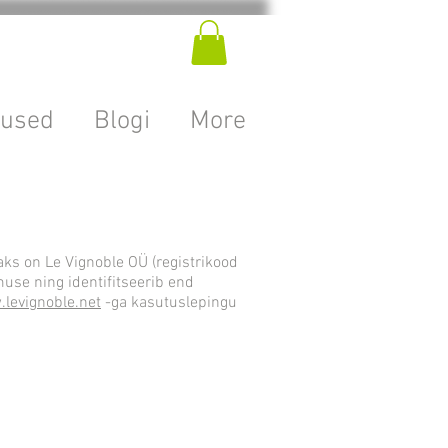
used
Blogi
More
aks on Le Vignoble OÜ (registrikood
use ning identifitseerib end
levignoble.net
-ga kasutuslepingu