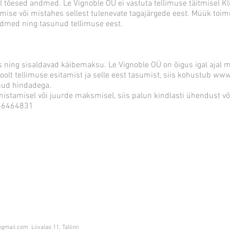
tõesed andmed. Le Vignoble OÜ ei vastuta tellimuse täitmisel Kli
tmise või mistahes sellest tulenevate tagajärgede eest. Müük toim
andmed ning tasunud tellimuse eest.
 ning sisaldavad käibemaksu. Le Vignoble OÜ on õigus igal ajal m
lt tellimuse esitamist ja selle eest tasumist, siis kohustub
www.
inud hindadega.
mistamisel või juurde maksmisel, siis palun kindlasti ühendust võt
l 56464831
@gmail.com
Liivalao 11, Tallinn