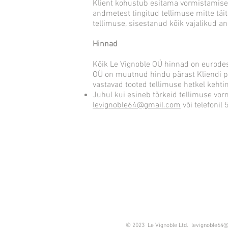
Klient kohustub esitama vormistamisel 
andmetest tingitud tellimuse mitte täi
tellimuse, sisestanud kõik vajalikud 
Hinnad
Kõik Le Vignoble OÜ hinnad on eurodes
OÜ on muutnud hindu pärast Kliendi poo
vastavad tooted tellimuse hetkel keht
Juhul kui esineb tõrkeid tellimuse vor
levignoble64@gmail.com
või telefoni
© 2023 Le Vignoble Ltd.
levignoble64