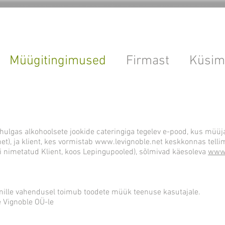
Müügitingimused
Firmast
Küsim
hulgas alkohoolsete jookide cateringiga tegelev e-pood, kus müüj
net
), ja klient, kes vormistab
www.levignoble.net
keskkonnas tellim
 nimetatud Klient, koos Lepingupooled), sõlmivad käesoleva
www.
mille vahendusel toimub toodete müük teenuse kasutajale.
 Vignoble OÜ-le