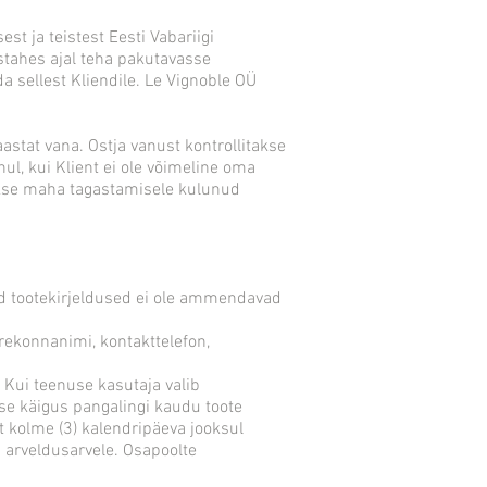
t ja teistest Eesti Vabariigi
stahes ajal teha pakutavasse
 sellest Kliendile. Le Vignoble OÜ
aastat vana. Ostja vanust kontrollitakse
l, kui Klient ei ole võimeline oma
takse maha tagastamisele kulunud
vad tootekirjeldused ei ole ammendavad
rekonnanimi, kontakttelefon,
 Kui teenuse kasutaja valib
e käigus pangalingi kaudu toote
t kolme (3) kalendripäeva jooksul
 arveldusarvele. Osapoolte