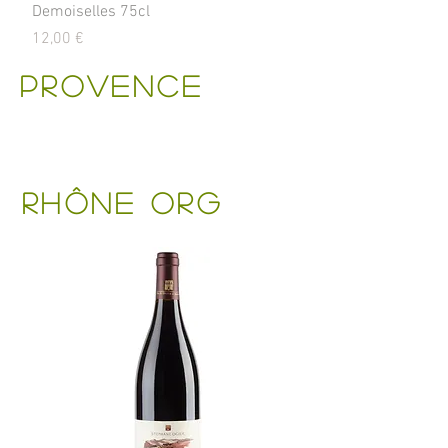
Demoiselles 75cl
Price
12,00 €
PROVENCE
Rhône org