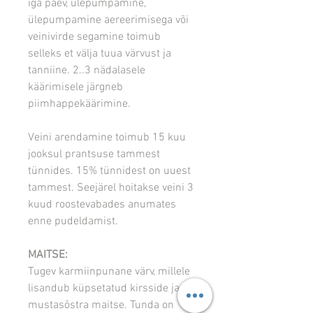
iga päev, ülepumpamine,
ülepumpamine aereerimisega või
veinivirde segamine toimub
selleks et välja tuua värvust ja
tanniine. 2..3 nädalasele
käärimisele järgneb
piimhappekäärimine.
Veini arendamine toimub 15 kuu
jooksul prantsuse tammest
tünnides. 15% tünnidest on uuest
tammest. Seejärel hoitakse veini 3
kuud roostevabades anumates
enne pudeldamist.
MAITSE:
Tugev karmiinpunane värv, millele
lisandub küpsetatud kirsside ja
mustasõstra maitse. Tunda on