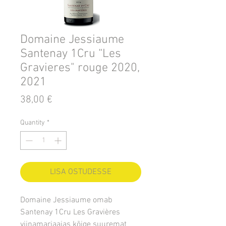
Domaine Jessiaume
Santenay 1Cru “Les
Gravieres" rouge 2020,
2021
Price
38,00 €
Quantity
*
LISA OSTUDESSE
Domaine Jessiaume omab
Santenay 1Cru Les Gravières
viinamarjaaias kõige suuremat