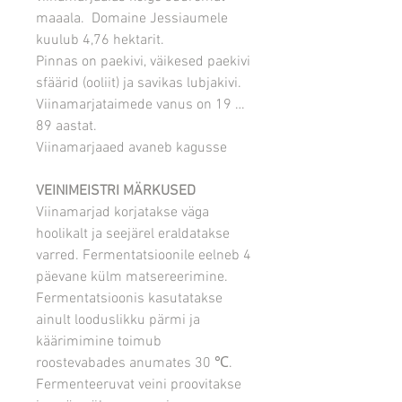
maaala. Domaine Jessiaumele
kuulub 4,76 hektarit.
Pinnas on paekivi, väikesed paekivi
sfäärid (ooliit) ja savikas lubjakivi.
Viinamarjataimede vanus on 19 …
89 aastat.
Viinamarjaaed avaneb kagusse
VEINIMEISTRI MÄRKUSED
Viinamarjad korjatakse väga
hoolikalt ja seejärel eraldatakse
varred. Fermentatsioonile eelneb 4
päevane külm matsereerimine.
Fermentatsioonis kasutatakse
ainult looduslikku pärmi ja
käärimimine toimub
roostevabades anumates 30
℃
.
Fermenteeruvat veini proovitakse