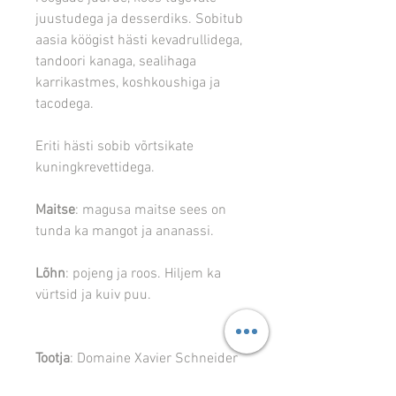
juustudega ja desserdiks. Sobitub
aasia köögist hästi kevadrullidega,
tandoori kanaga, sealihaga
karrikastmes, koshkoushiga ja
tacodega.
Eriti hästi sobib võrtsikate
kuningkrevettidega.
Maitse
: magusa maitse sees on
tunda ka mangot ja ananassi.
Lõhn
: pojeng ja roos. Hiljem ka
vürtsid ja kuiv puu.
Tootja
: Domaine Xavier Schneider
Schneideri perekond tegeleb