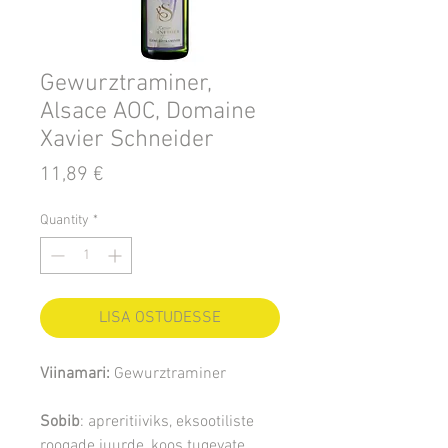
Gewurztraminer,
Alsace AOC, Domaine
Xavier Schneider
Price
11,89 €
Quantity
*
LISA OSTUDESSE
Viinamari:
Gewurztraminer
Sobib
: apreritiiviks, eksootiliste
roogade juurde, koos tugevate