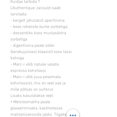
Kuidas tarbida ?
L’Authentique Jacoulot saab
tarvitada:
- kergelt jahutatult aperitiivina
- koos roheliste õunte sorbetiga;
- desserdiks koos mustasõstra
sorbetiga
- digestiivina peale sööki
(kerakujulisest klaasist) koos tassi
kohviga
- Marc-i võib natuke valada
espresso kohvitassi
- Marc-i võib juua pesemata
kohvitassist, mis on veel soe ja
mille põhjas on suhkrut.
Lisaks kasutatakse veel:
• Metsloomaliha peale
glaseerimiseks, kastmetesse
maitsenüansside jaoks. Tilgake