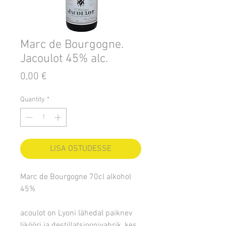
Marc de Bourgogne.
Jacoulot 45% alc.
Price
0,00 €
Quantity
*
LISA OSTUDESSE
Marc de Bourgogne 70cl alkohol
45%
acoulot on Lyoni lähedal paiknev
likööri ja destillatsioonivabrik, kes