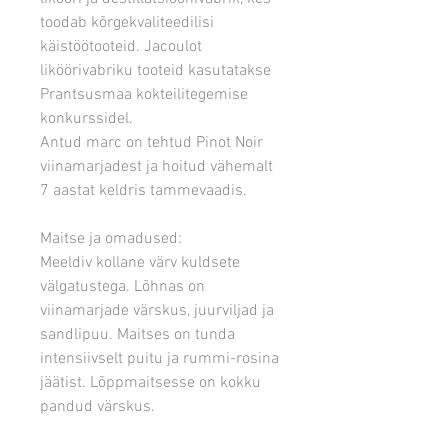
toodab kõrgekvaliteedilisi
käistöötooteid. Jacoulot
liköörivabriku tooteid kasutatakse
Prantsusmaa kokteilitegemise
konkurssidel.
Antud marc on tehtud Pinot Noir
viinamarjadest ja hoitud vähemalt
7 aastat keldris tammevaadis.
Maitse ja omadused:
Meeldiv kollane värv kuldsete
välgatustega. Lõhnas on
viinamarjade värskus, juurviljad ja
sandlipuu. Maitses on tunda
intensiivselt puitu ja rummi-rosina
jäätist. Lõppmaitsesse on kokku
pandud värskus.