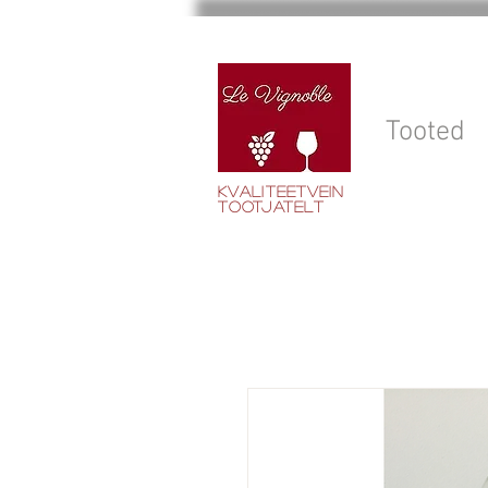
Tooted
Kvaliteetvein
tootjatelt