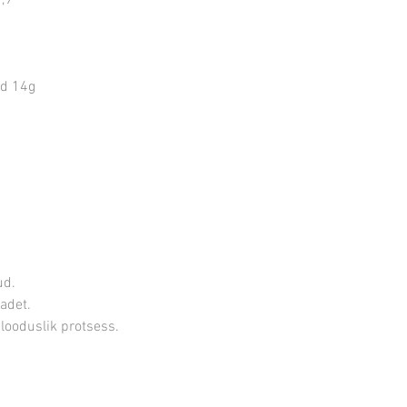
7,9
ud 14g
ud.
adet.
looduslik protsess.