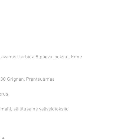
e avamist tarbida 8 päeva jooksul. Enne
230 Grignan, Prantsusmaa
orus
mahl, säilitusaine vääveldioksiid