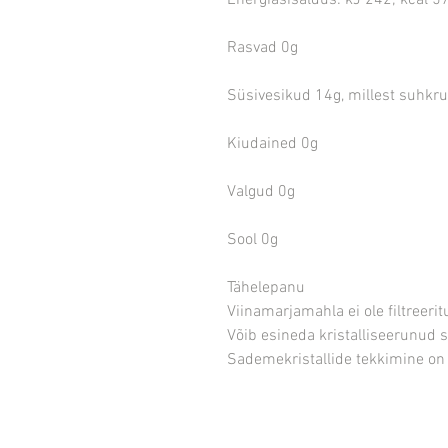
Energiasisaldus: kJ 242; kcal 5
Rasvad 0g
Süsivesikud 14g, millest suhkr
Kiudained 0g
Valgud 0g
Sool 0g
Tähelepanu
Viinamarjamahla ei ole filtreerit
Võib esineda kristalliseerunud s
Sademekristallide tekkimine on 