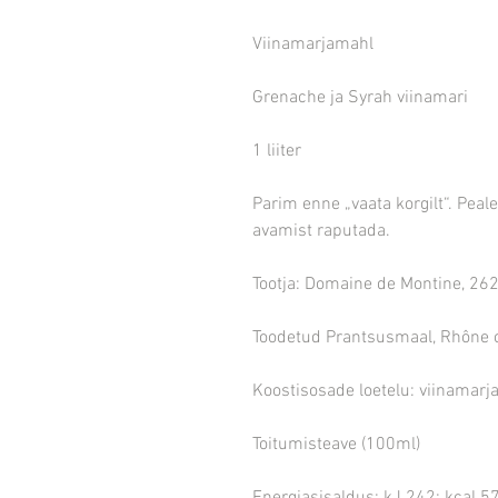
Viinamarjamahl
Grenache ja Syrah viinamari
1 liiter
Parim enne „vaata korgilt“. Peal
avamist raputada.
Tootja: Domaine de Montine, 26
Toodetud Prantsusmaal, Rhône 
Koostisosade loetelu: viinamarja
Toitumisteave (100ml)