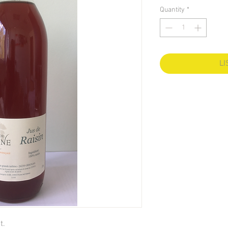
Quantity
*
LI
t.